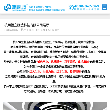
展馆案例
互动科技
数字视觉
杭州恒立制造科技有限公司展厅
LOCATION：杭州丨BUILDING AREA：600㎡
联系我们
杭州恒立制造科技有限公司成立于2002年，总部坐落于杭州市余杭区。
拥有大批世界尖端的金属加工设备，及高效的管理团队和专业的技工队伍；
是一家集原材料采购、金属切割下料、精密钣金件制造、结构件焊接、机加工、金属表
面处理、仓储和物流配送为一体的新型现代化加工型企业。
多年来，恒立制造始终秉承“
诚信至上、优质服务、科学管理、追求卓越
”的经营宗旨，
为众多国内外企业提供高标准的金属加工配套服务。
公司本着“
以人为本、以德为先、以才为重、和谐管理
”的理念，
立足打造中国高标准的金属结构件配送基地，成为中国金属结构件加工制造的中坚力
量。
杭州本土精密制造企业厂区配套展厅，以工业美学设计匹配企业生产属性，一站式完成
方案定稿、现场施工以及展厅竣工验收全流程服务。